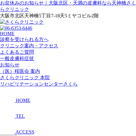
お盆休みのお知らせ｜大阪北区・天満の皮膚科なら天神橋さく
らクリニック
大阪市北区天神橋5丁目7-18天5ミヤコビル2階
HOME
診察を受けられる方へ
クリニック案内・アクセス
よくあるご質問
一般皮膚科症状
お知らせ
（医）桜医会 案内
さくらクリニック 本院
リハビリテーションセンターさくら
HOME
TEL
ACCESS